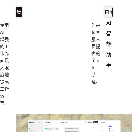
集
Fin
中
AI
使用
为每
AI
位客
的
智
增强
服人
工
能
的工
员提
作界
供的
作
助
面最
个人
界
手
大限
AI
度地
助
面
提高
理。
工作
效
率。