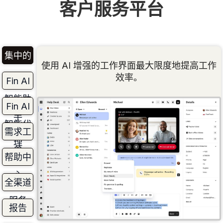
客户服务平台
集中的
使用 AI 增强的工作界面最大限度地提高工作
工作界
效率。
Fin AI
面
智能助
Fin AI
手
智能代
需求工
理
单
帮助中
心
全渠道
服务
报告